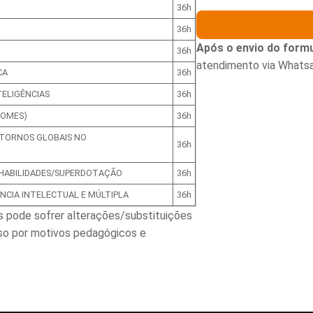
36h
36h
Após o envio do formu
36h
atendimento via Whats
CA
36h
TELIGÊNCIAS
36h
ROMES)
36h
TORNOS GLOBAIS NO
36h
 HABILIDADES/SUPERDOTAÇÃO
36h
NCIA INTELECTUAL E MÚLTIPLA
36h
s pode sofrer alterações/substituições
so por motivos pedagógicos e