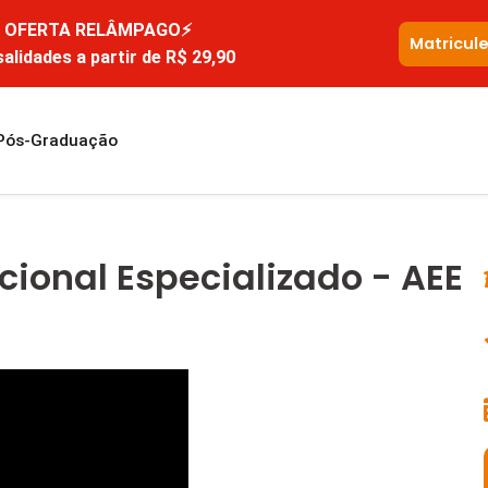
OFERTA RELÂMPAGO⚡
Matricul
alidades a partir de R$ 29,90
Pós-Graduação
ional Especializado - AEE