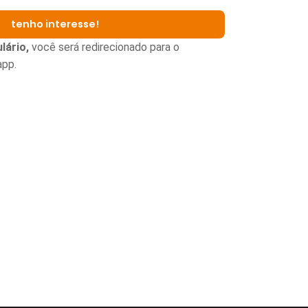
tenho interesse!
lário,
você será redirecionado para o
app.