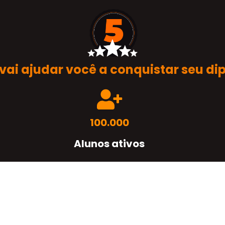
vai ajudar você a conquistar seu di
100.000
Alunos ativos