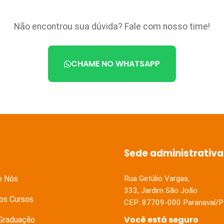
Não encontrou sua dúvida? Fale com nosso time!
CHAME NO WHATSAPP
Sede administrativa
e Nós
Rua Getúlio Vargas,
333, Jardim São João
os Cursos
CEP: 87709-000 Paranavaí/P
Você está seguro
Graduação