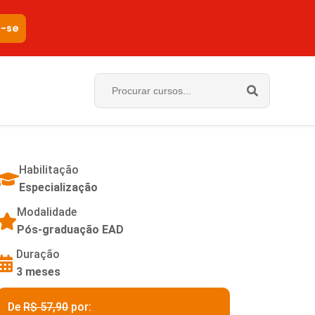
e-se
Habilitação
Especialização
Modalidade
Pós-graduação EAD
Duração
3 meses
De
R$ 57,90
por: