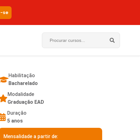
e-se
Habilitação
Bacharelado
Modalidade
Graduação EAD
Duração
5 anos
Mensalidade a partir de: