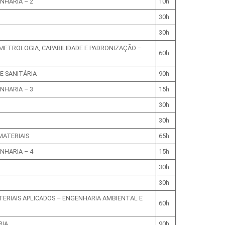
NHARIA – 2
10h
30h
30h
 METROLOGIA, CAPABILIDADE E PADRONIZAÇÃO –
60h
E SANITÁRIA
90h
NHARIA – 3
15h
30h
30h
MATERIAIS
65h
NHARIA – 4
15h
30h
30h
TERIAIS APLICADOS – ENGENHARIA AMBIENTAL E
60h
RIA
90h