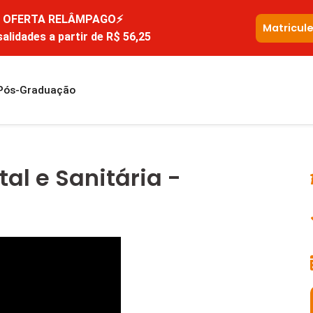
OFERTA RELÂMPAGO⚡
Matricul
alidades a partir de R$ 56,25
Pós-Graduação
al e Sanitária -